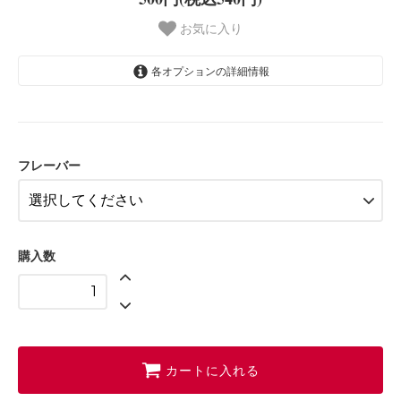
お気に入り
各オプションの詳細情報
空の構成 ×２
アールグレイ インペリアル ×２
水鳥 ×２
フレーバー
月下の小屋 ×２
夕霧 ×２
購入数
カートに入れる