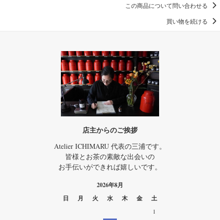
この商品について問い合わせる
買い物を続ける
店主からのご挨拶
Atelier ICHIMARU 代表の三浦です。
皆様とお茶の素敵な出会いの
お手伝いができれば嬉しいです。
2026年8月
日
月
火
水
木
金
土
1