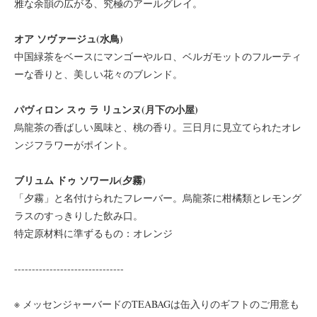
雅な余韻の広がる、究極のアールグレイ。
オア ソヴァージュ(水鳥)
中国緑茶をベースにマンゴーやルロ、ベルガモットのフルーティ
ーな香りと、美しい花々のブレンド。
パヴィロン スゥ ラ リュンヌ(月下の小屋)
烏龍茶の香ばしい風味と、桃の香り。三日月に見立てられたオレ
ンジフラワーがポイント。
ブリュム ドゥ ソワール(夕霧)
「夕霧」と名付けられたフレーバー。烏龍茶に柑橘類とレモング
ラスのすっきりした飲み口。
特定原材料に準ずるもの：オレンジ
-------------------------------
※ メッセンジャーバードのTEABAGは缶入りのギフトのご用意も