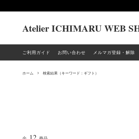
Atelier ICHIMARU WEB S
紅茶
TEABAG
緑茶
ギフト
ご利用ガイド
お問い合わせ
メルマガ登録・解除
茶器
ギフト〜6000yen
ギフト〜8
ホーム
検索結果（キーワード：ギフト）
12
全
商品