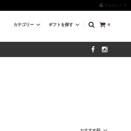
アカウント
カテゴリー
ギフトを探す
0
茶外茶
ギフト〜4000yen
ギフト〜12000yen