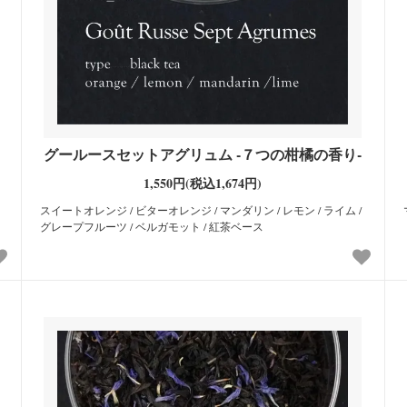
グールースセットアグリュム -７つの柑橘の香り-
1,550円(税込1,674円)
スイートオレンジ / ビターオレンジ / マンダリン / レモン / ライム /
グレープフルーツ / ベルガモット / 紅茶ベース