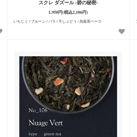
スクレ ダズール -碧の秘密-
1,950円(税込2,106円)
いちじく / プルーン / バラ / 干しぶどう / 烏龍茶ベース