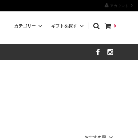
アカウント
カテゴリー
ギフトを探す
0
茶外茶
ギフト〜4000yen
ギフト〜12000yen