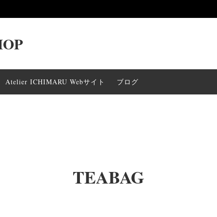
HOP
一覧
烏龍茶
ギフト〜2000yen
Atelier ICHIMARU Webサイト
ブログ
000yen
ギフト〜1000yen
TEABAG