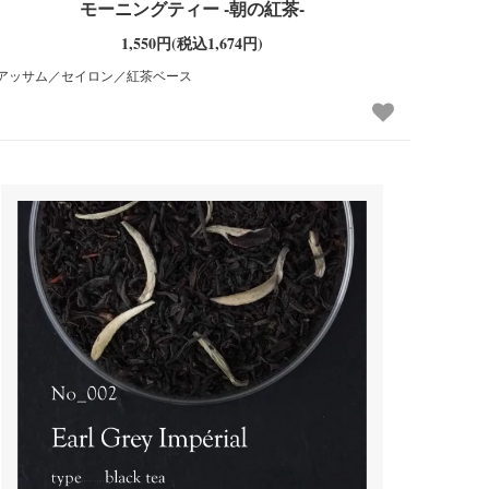
モーニングティー -朝の紅茶-
1,550円(税込1,674円)
アッサム／セイロン／紅茶ベース