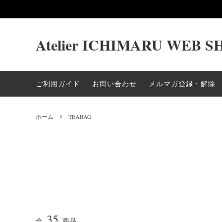
Atelier ICHIMARU WEB S
紅茶
TEABAG
緑茶
ギフト
ご利用ガイド
お問い合わせ
メルマガ登録・解除
茶器
ギフト〜6000yen
ギフト〜8
ホーム
TEABAG
35
全
商品