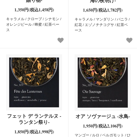
海の夜明け-
1,350円(税込1,458円)
1,650円(税込1,782円)
キャラメル / クローブ / シナモン /
キャラメル / マンダリン / バニラ /
オレンジピール / 蜂蜜 / 紅茶ベー
紅花 / エゾノチチコグサ / 紅茶ベ
ス
ース
フェット デ ランテルヌ -
オア ソヴァージュ -水鳥-
ランタン祭り-
1,950円(税込2,106円)
1,850円(税込1,998円)
マンゴー / ルロ / ベルガモット / ひ