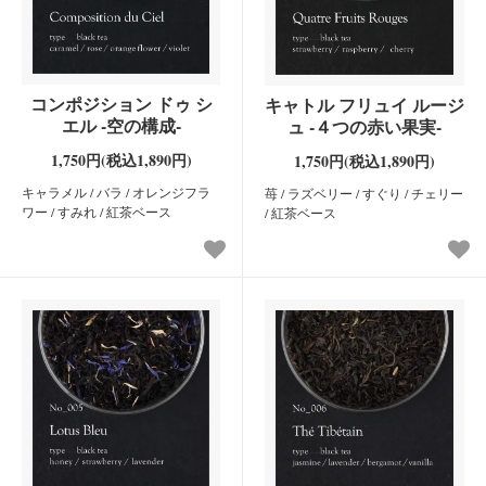
コンポジション ドゥ シ
キャトル フリュイ ルージ
エル -空の構成-
ュ -４つの赤い果実-
1,750円(税込1,890円)
1,750円(税込1,890円)
キャラメル / バラ / オレンジフラ
苺 / ラズベリー / すぐり / チェリー
ワー / すみれ / 紅茶ベース
/ 紅茶ベース