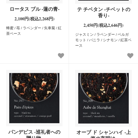
ロータス ブル -蓮の青-
テ チベタン -チベットの
香り-
2,100円(税込2,268円)
2,450円(税込2,646円)
蜂蜜 / 苺 / ラベンダー / 矢車菊 / 紅
茶ベース
ジャスミン / ラベンダー / ベルガ
モット / バニラ / シナモン / 紅茶ベ
ース
パンデピス -巡礼者への
オーブ ド シャンハイ -上
贈り物-