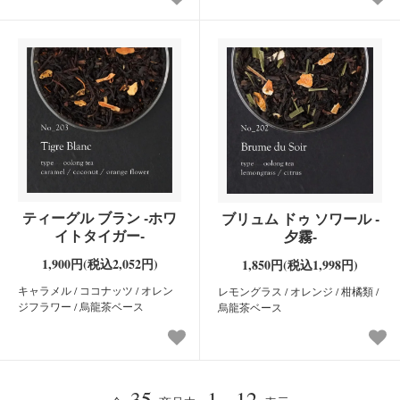
ティーグル ブラン -ホワ
ブリュム ドゥ ソワール -
イトタイガー-
夕霧-
1,900円(税込2,052円)
1,850円(税込1,998円)
キャラメル / ココナッツ / オレン
レモングラス / オレンジ / 柑橘類 /
ジフラワー / 烏龍茶ベース
烏龍茶ベース
35
1 - 12